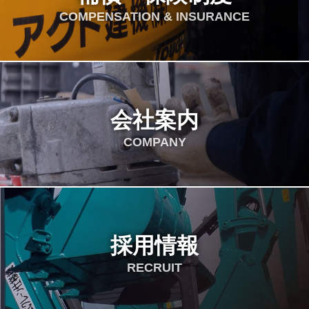
COMPENSATION & INSURANCE
会社案内
COMPANY
採用情報
RECRUIT