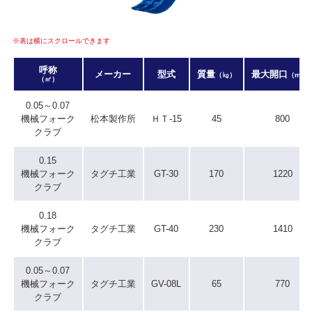
※表は横にスクロールできます
呼称
メーカー
型式
質量
最大開口
（㎏）
（mm
（㎥）
0.05～0.07
機械フォーク
松本製作所
ＨＴ-15
45
800
クラブ
0.15
機械フォーク
タグチ工業
GT-30
170
1220
クラブ
0.18
機械フォーク
タグチ工業
GT-40
230
1410
クラブ
0.05～0.07
機械フォーク
タグチ工業
GV-08L
65
770
クラブ