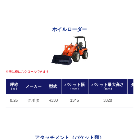
ホイルローダー
※表は横にスクロールできます
呼称
バケット幅
バケット最大高さ
タン
メーカー
型式
（㎥）
（mm）
（mm）
0.26
クボタ
R330
1345
3320
アタッチメント（バケット類）