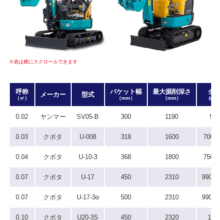
※表は横にスクロールできます
呼称
バケット幅
最大掘削深さ
全
メーカー
型式
（㎥）
（mm）
（mm）
(mm
0.02
ヤンマー
SV05-B
300
1190
580
0.03
クボタ
U-008
318
1600
700/8
0.04
クボタ
U-10-3
368
1800
750/9
0.07
クボタ
U-17
450
2310
990/1
0.07
クボタ
U-17-3α
500
2310
990/1
0.10
クボタ
U20-3S
450
2320
140