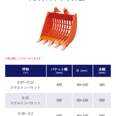
※表は横にスクロールできます
呼称
バケット幅
全幅
目（mm）
（㎥）
（mm）
（mm）
0.07～0.12
480
80×100
480
スケルトンバケット
0.15
580
80×100
580
スケルトンバケット
0.18～0.2
680
80×100
680