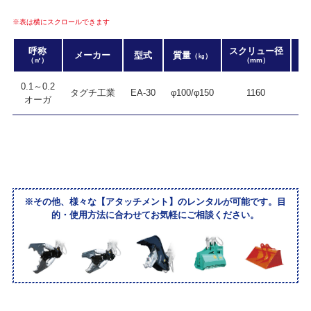
※表は横にスクロールできます
呼称
スクリュー径
メーカー
型式
質量
全
（㎏）
（㎥）
（mm）
0.1～0.2
タグチ工業
EA-30
φ100/φ150
1160
オーガ
※その他、様々な【アタッチメント】のレンタルが可能です。目
的・使用方法に合わせてお気軽にご相談ください。