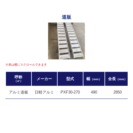
道板
※表は横にスクロールできます
呼称
メーカー
型式
幅
全長
（mm）
（mm）
（㎥）
アルミ道板
日軽アルミ
PXF30-270
490
2850