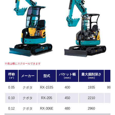
※表は横にスクロールできます
呼称
バケット幅
最大掘削深さ
全
メーカー
型式
（㎥）
（mm）
（mm）
(m
0.05
クボタ
RX-153S
400
1935
990/
0.10
クボタ
RX-205
450
2210
14
0.12
クボタ
RX-306E
480
2960
15