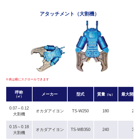
アタッチメント（大割機）
※表は横にスクロールできます
呼称
メーカー
型式
質量
最大開口
（㎏）
（㎥）
0.07～0.12
オカダアイヨン
TS-W250
180
250
大割機
0.15～0.18
オカダアイヨン
TS-WB350
240
360
大割機