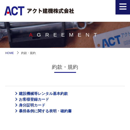
≡
AGREEMENT
HOME
約款・規約
約款・規約
建設機械等レンタル基本約款
お客様登録カード
身分証明カード
暴排条例に関する表明・確約書