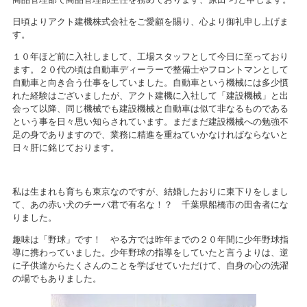
日頃よりアクト建機株式会社をご愛顧を賜り、心より御礼申し上げま
す。
１０年ほど前に入社しまして、工場スタッフとして今日に至っており
ます。２０代の頃は自動車ディーラーで整備士やフロントマンとして
自動車と向き合う仕事をしていました。自動車という機械には多少慣
れた経験はございましたが、アクト建機に入社して「建設機械」と出
会って以降、同じ機械でも建設機械と自動車は似て非なるものである
という事を日々思い知らされています。まだまだ建設機械への勉強不
足の身でありますので、業務に精進を重ねていかなければならないと
日々肝に銘じております。
私は生まれも育ちも東京なのですが、結婚したおりに東下りをしまし
て、あの赤い犬のチーバ君で有名な！？ 千葉県船橋市の田舎者にな
りました。
趣味は「野球」です！ やる方では昨年までの２０年間に少年野球指
導に携わっていました。少年野球の指導をしていたと言うよりは、逆
に子供達からたくさんのことを学ばせていただけて、自身の心の洗濯
の場でもありました。