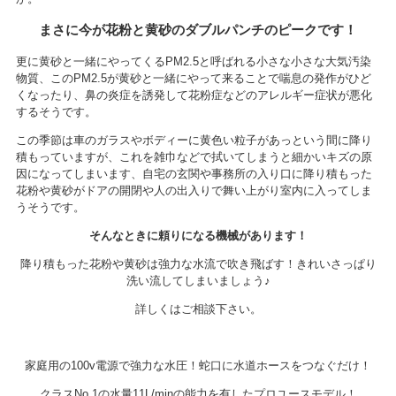
まさに今が花粉と黄砂のダブルパンチのピークです！
更に黄砂と一緒にやってくるPM2.5と呼ばれる小さな小さな大気汚染
物質、このPM2.5が黄砂と一緒にやって来ることで喘息の発作がひど
くなったり、鼻の炎症を誘発して花粉症などのアレルギー症状が悪化
するそうです。
この季節は車のガラスやボディーに黄色い粒子があっという間に降り
積もっていますが、これを雑巾などで拭いてしまうと細かいキズの原
因になってしまいます、自宅の玄関や事務所の入り口に降り積もった
花粉や黄砂がドアの開閉や人の出入りで舞い上がり室内に入ってしま
うそうです。
そんなときに頼りになる機械があります！
降り積もった花粉や黄砂は強力な水流で吹き飛ばす！きれいさっぱり
洗い流してしまいましょう♪
詳しくはご相談下さい。
家庭用の100v電源で強力な水圧！蛇口に水道ホースをつなぐだけ！
クラスNo.1の水量11L/minの能力を有したプロユースモデル！