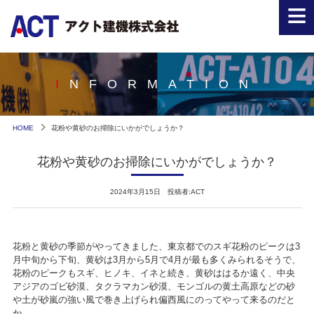
≡
INFORMATION
HOME
花粉や黄砂のお掃除にいかがでしょうか？
花粉や黄砂のお掃除にいかがでしょうか？
2024年3月15日 投稿者:ACT
花粉と黄砂の季節がやってきました、東京都でのスギ花粉のピークは3
月中旬から下旬、黄砂は3月から5月で4月が最も多くみられるそうで、
花粉のピークもスギ、ヒノキ、イネと続き、黄砂ははるか遠く、中央
アジアのゴビ砂漠、タクラマカン砂漠、モンゴルの黄土高原などの砂
や土が砂嵐の強い風で巻き上げられ偏西風にのってやって来るのだと
か。