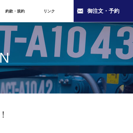
御注文・予約
約款・規約
リンク
ON
入！