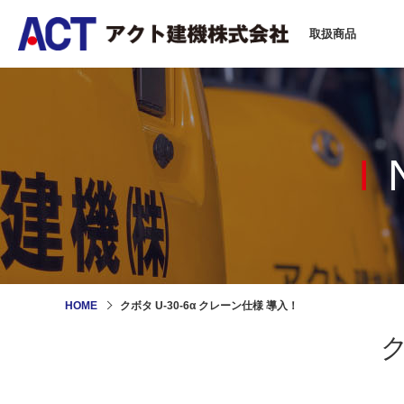
取扱商品
HOME
クボタ U-30-6α クレーン仕様 導入！
ク