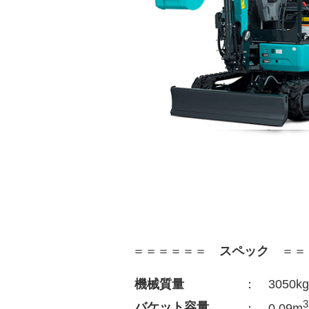
＝＝＝＝＝＝
スペック
＝＝
機械質量
： 3050kg
3
バケット容量
： 0.09m